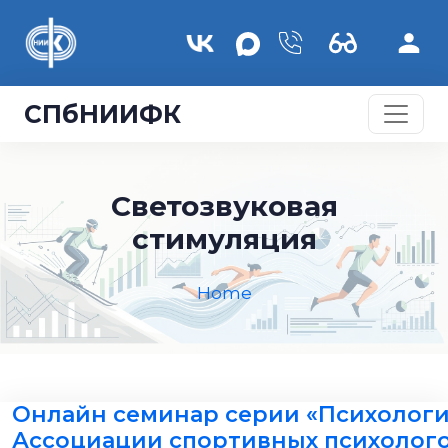
Skip to main content
СПбНИИФК
Светозвуковая
стимуляция
Home
Онлайн семинар серии «Психологи
Ассоциации спортивных психолог