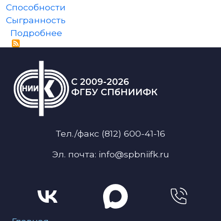
Способности
Сыгранность
о Онлайн семинар серии «Психол
Подробнее
C 2009-2026
ФГБУ СПбНИИФК
Тел./факс (812) 600-41-16
Эл. почта: info@spbniifk.ru
Меню для подвала