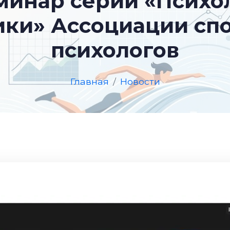
минар серии «Психо
ики» Ассоциации сп
психологов
Главная
Новости