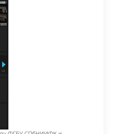
ежду ФГБУ СПбНИИФК и