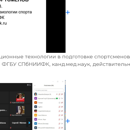
ационные технологии в подготовке спортсмено
 ФГБУ СПбНИИФК, канд.мед.наук, действитель