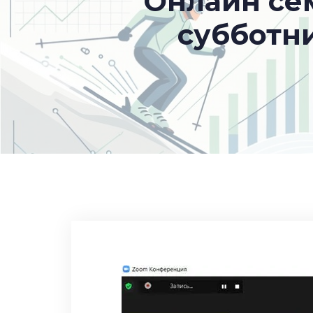
Онлайн се
субботн