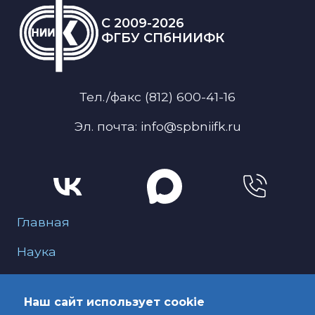
C 2009-2026
ФГБУ СПбНИИФК
Тел./факс (812) 600-41-16
Эл. почта: info@spbniifk.ru
Меню для подвала
Главная
Наука
О нас
Наш сайт использует cookie
Образование