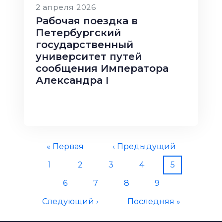
2 апреля 2026
Рабочая поездка в
Петербургский
государственный
университет путей
сообщения Императора
Александра I
Нумерация страниц
Первая страница
Предыдущая страница
« Первая
‹ Предыдущий
Страница
Страница
Страница
Страница
Текущая ст
1
2
3
4
5
Страница
Страница
Страница
Страница
6
7
8
9
Следующая страница
Последняя страница
Следующий ›
Последняя »