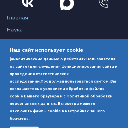
Меню для подвала
Главная
Наука
О нас
Наш сайт использует cookie
Образование
(аналитические данные о действиях Пользователя
Услуги
на сайте) для улучшения функционирования сайта и
проведения статистических
исследований.
Продолжая пользоваться сайтом, Вы
Юридический адрес: Россия 190000, г.
соглашаетесь с условиями обработки файлов
Санкт-Петербург, вн.тер.г. муниципальный
cookie Вашего браузера и с Политикой обработки
округ Литейный округ, ул. Чехова, д. 6,
персональных данных.
Вы всегда можете
литера А
отключить файлы cookie в настройках Вашего
браузера.
Почтовый адрес: Россия 190000, г. Санкт-