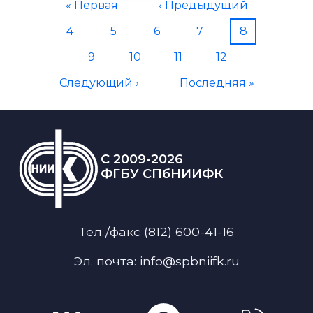
Нумерация страниц
Первая страница
Предыдущая страница
« Первая
‹ Предыдущий
Страница
Страница
Страница
Страница
Текущая ст
4
5
6
7
8
Страница
Страница
Страница
Страница
9
10
11
12
Следующая страница
Последняя страница
Следующий ›
Последняя »
C 2009-2026
ФГБУ СПбНИИФК
Тел./факс (812) 600-41-16
Эл. почта: info@spbniifk.ru