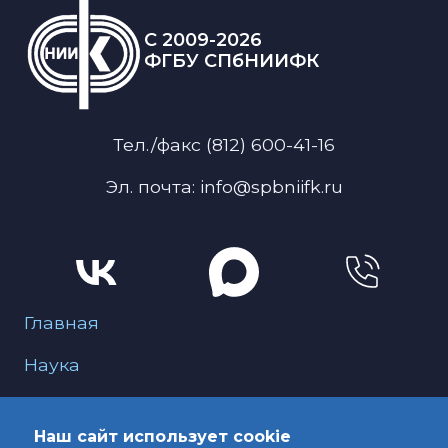
C 2009-2026
ФГБУ СПбНИИФК
Тел./факс (812) 600-41-16
Эл. почта: info@spbniifk.ru
Меню для подвала
Главная
Наука
О нас
Наш сайт использует cookie