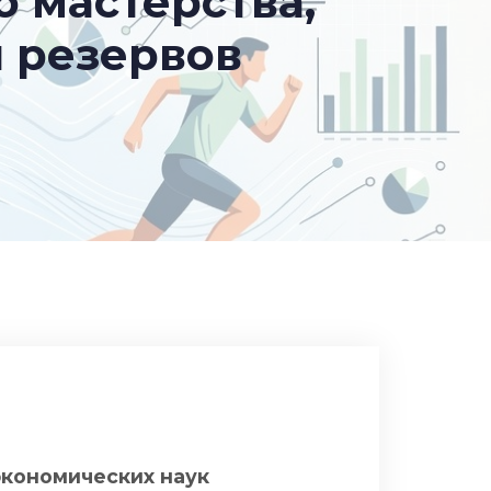
 мастерства,
 резервов
а
экономических наук