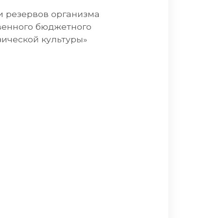
и резервов организма
венного бюджетного
зической культуры»