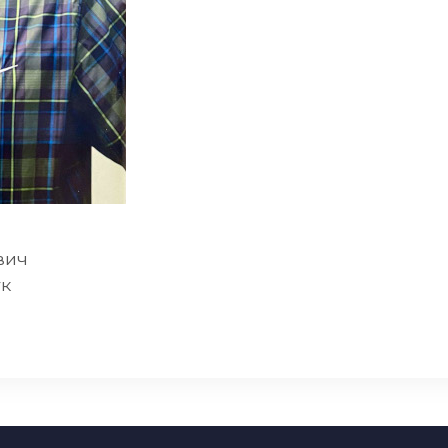
вич
ук