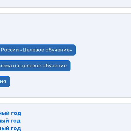
России «Целевое обучение»
иема на целевое обучение
ция
ный год
ный год
ный год