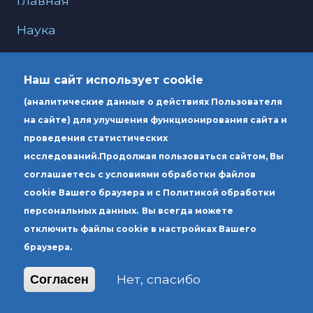
Главная
Наука
О нас
Наш сайт использует cookie
Образование
(аналитические данные о действиях Пользователя
Услуги
на сайте) для улучшения функционирования сайта и
проведения статистических
исследований.
Продолжая пользоваться сайтом, Вы
Юридический адрес: Россия 190000, г.
соглашаетесь с условиями обработки файлов
Санкт-Петербург, вн.тер.г. муниципальный
cookie Вашего браузера и с Политикой обработки
округ Литейный округ, ул. Чехова, д. 6,
персональных данных.
Вы всегда можете
литера А
отключить файлы cookie в настройках Вашего
браузера.
Почтовый адрес: Россия 190000, г. Санкт-
Петербург, вн.тер.г. муниципальный округ
Нет, спасибо
Согласен
Литейный округ, ул. Чехова, д. 4, литера А