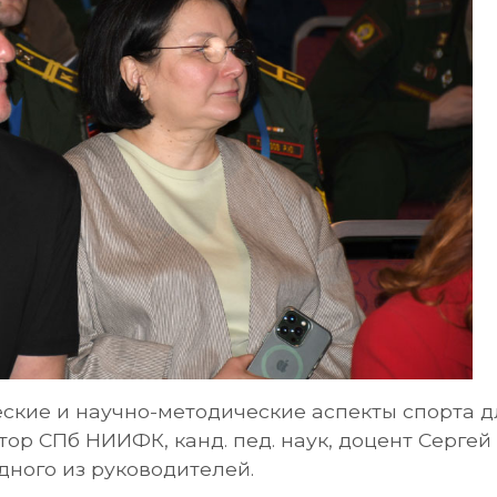
еские и научно-методические аспекты спорта д
тор СПб НИИФК, канд. пед. наук, доцент Серге
дного из руководителей.