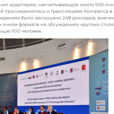
инил аудиторию, насчитывающую около 500 очн
й присоединились к трансляциям Конгресса в 
еданиях было заслушано 248 докладов, внесе
в очном формате на обсуждениях круглых столо
ыше 1100 человек.