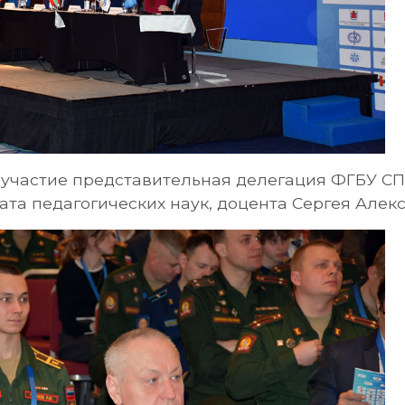
а участие представительная делегация ФГБУ 
ата педагогических наук, доцента Сергея Алек