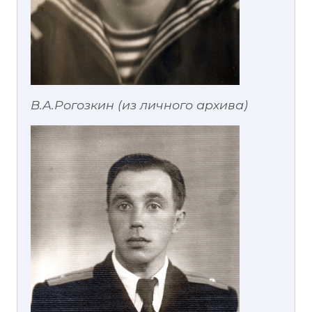
В.А.Рогозкин (из личного архива)