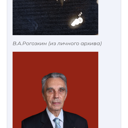
В.А.Рогозкин (из личного архива)