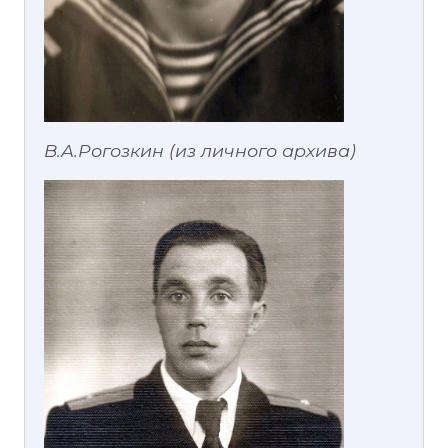
В.А.Рогозкин (из личного архива)