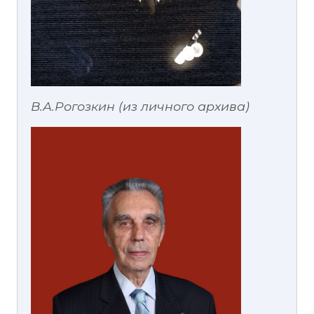
В.А.Рогозкин (из личного архива)