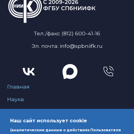
C 2009-2026
ФГБУ СПбНИИФК
Тел./факс (812) 600-41-16
Эл. почта: info@spbniifk.ru
Меню для подвала
Главная
Наука
О нас
Наш сайт использует cookie
Образование
(аналитические данные о действиях Пользователя