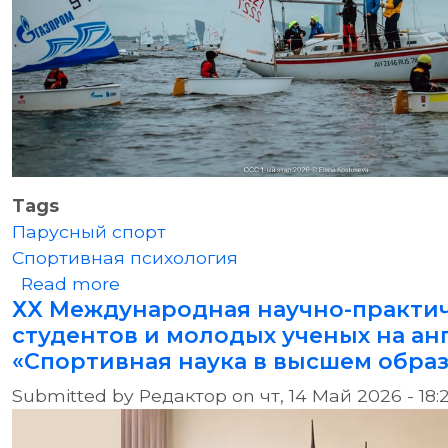
Tags
Парусный спорт
Спортивная психология
about Первый этап серии регат «
Read more
ХX Международная научно-практи
студентов и молодых ученых на ан
«Спортивная наука в высшем обра
Submitted by
Редактор
on
чт, 14 Май 2026 - 18: