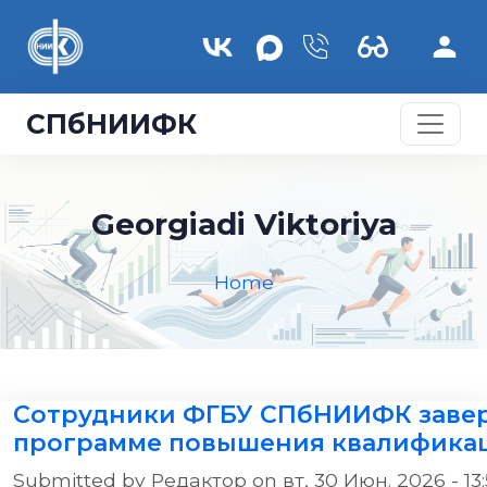
Skip to main content
СПбНИИФК
Georgiadi Viktoriya
Home
Сотрудники ФГБУ СПбНИИФК заве
программе повышения квалифика
Submitted by
Редактор
on
вт, 30 Июн. 2026 - 13