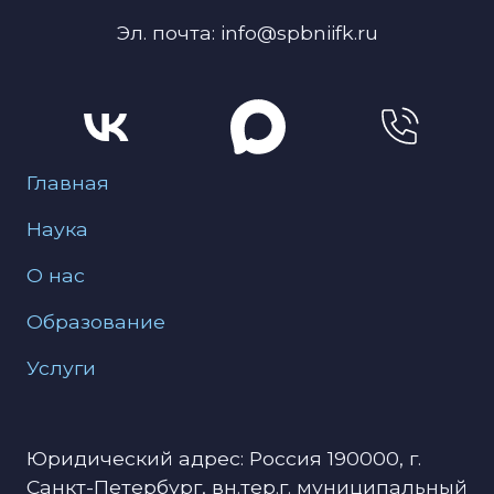
Эл. почта: info@spbniifk.ru
Меню для подвала
Главная
Наука
О нас
Образование
Услуги
Юридический адрес: Россия 190000, г.
Санкт-Петербург, вн.тер.г. муниципальный