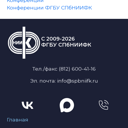
Конференции
Конференции ФГБУ СПбНИИФК
C 2009-2026
ФГБУ СПбНИИФК
Тел./факс (812) 600-41-16
Эл. почта: info@spbniifk.ru
Меню для подвала
Главная