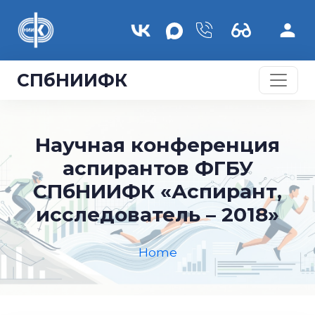
Skip to main content
СПбНИИФК
Научная конференция
аспирантов ФГБУ
СПбНИИФК «Аспирант,
исследователь – 2018»
Home