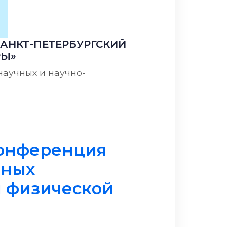
АНКТ-ПЕТЕРБУРГСКИЙ
РЫ»
научных и научно-
образования - программам подготовки научно
конференция
нных
и физической