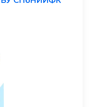
ФГБУ СПбНИИФК