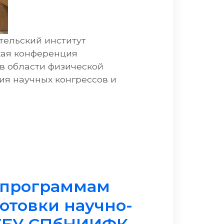
тельский институт
кая конференция
в области физической
ия научных конгрессов и
енные направления инновационных исследовани
 программам
отовки научно-