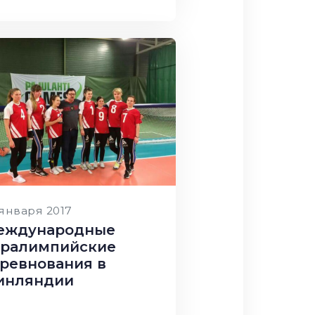
 января 2017
еждународные
аралимпийские
ревнования в
инляндии