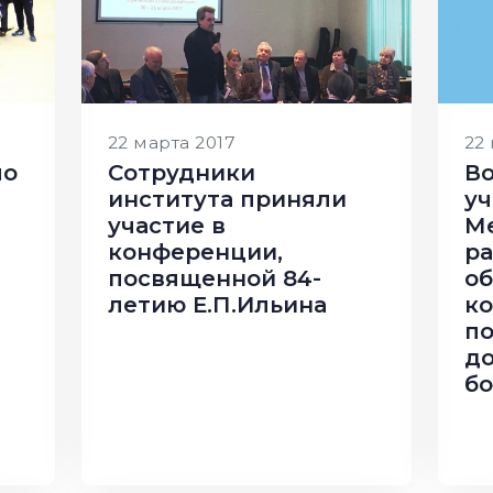
22 марта 2017
22
по
Сотрудники
Во
института приняли
уч
участие в
М
конференции,
ра
посвященной 84-
о
летию Е.П.Ильина
к
п
до
бо