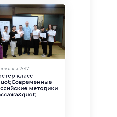
 февраля 2017
стер класс
quot;Современные
оссийские методики
ссажа&quot;