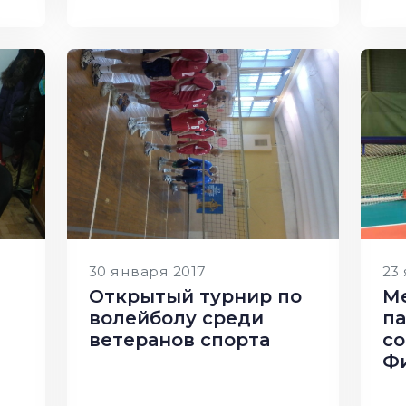
30 января 2017
23
Открытый турнир по
М
волейболу среди
п
ветеранов спорта
со
Ф