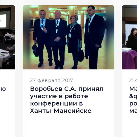
27 февраля 2017
21
ию
Воробьев С.А. принял
Ма
участие в работе
&
конференции в
р
Ханты-Мансийске
ма