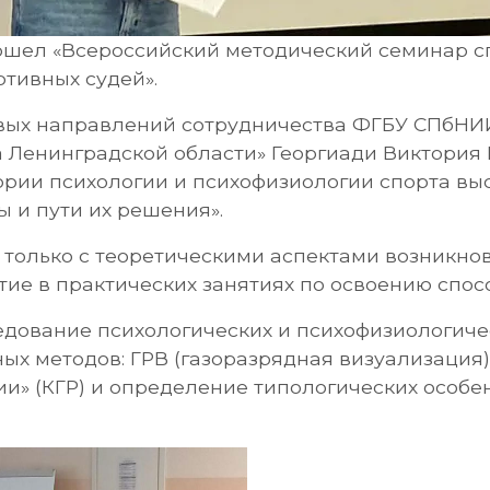
 прошел «Всероссийский методический семинар 
ртивных судей».
вых направлений сотрудничества ФГБУ СПбНИ
а Ленинградской области» Георгиади Виктория
рии психологии и психофизиологии спорта выс
 и пути их решения».
 только с теоретическими аспектами возникно
тие в практических занятиях по освоению спос
едование психологических и психофизиологиче
х методов: ГРВ (газоразрядная визуализация) 
ии» (КГР) и определение типологических особе