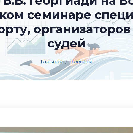
В.В. Георгиади на 
ком семинаре специ
орту, организаторов
судей
Главная
Новости