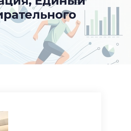
ация, Единый
ирательного