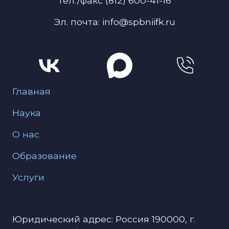
Тел./факс (812) 600-41-16
Эл. почта: info@spbniifk.ru
Меню для подвала
Главная
Наука
О нас
Образование
Услуги
Юридический адрес: Россия 190000, г.