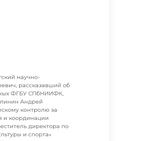
гский научно-
еевич, рассказавший об
анных ФГБУ СПбНИИФК,
алинин Андрей
ескому контролю за
я и координации
еститель директора по
льтуры и спорта»