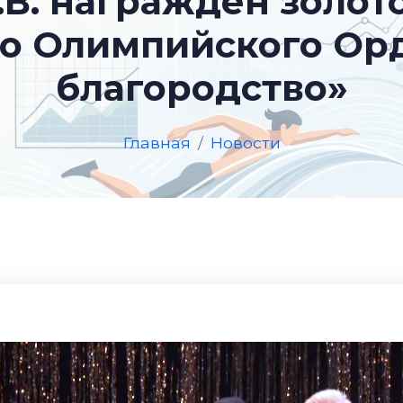
.В. награжден золот
о Олимпийского Орд
благородство»
Главная
Новости