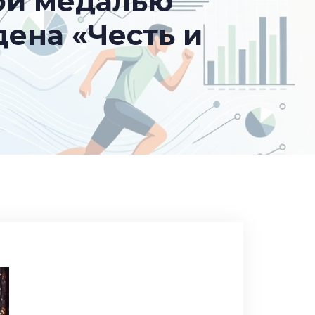
ой медалью
ена «Честь и