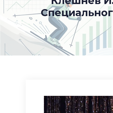
Клешнев И
Специальног