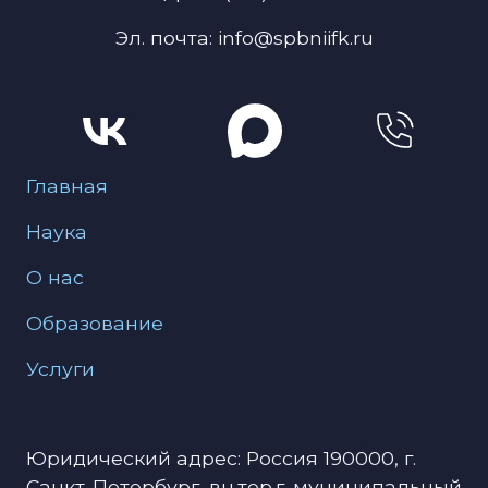
Эл. почта: info@spbniifk.ru
Меню для подвала
Главная
Наука
О нас
Образование
Услуги
Юридический адрес: Россия 190000, г.
Санкт-Петербург, вн.тер.г. муниципальный