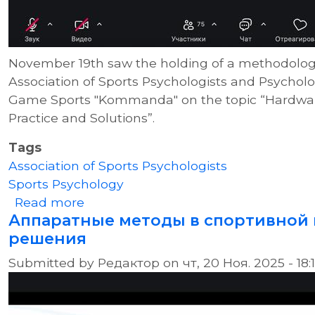
November 19th saw the holding of a methodolog
Association of Sports Psychologists and Psycholo
Game Sports "Kommanda" on the topic “Hardwar
Practice and Solutions”.
Tags
Association of Sports Psychologists
Sports Psychology
about Hardware Methods in Sports Ps
Read more
Аппаратные методы в спортивной 
решения
Submitted by
Редактор
on
чт, 20 Ноя. 2025 - 18: