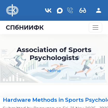
Skip to main content
СПбНИИФК
Association of Sports
Psychologists
Home
Hardware Methods in Sports Psycholo