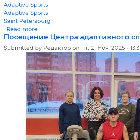
Adaptive Sports
Adaptive Sports
Saint Petersburg
about Visit to the St. Petersburg Cen
Read more
Посещение Центра адаптивного сп
Submitted by
Редактор
on
пт, 21 Ноя. 2025 - 13:3