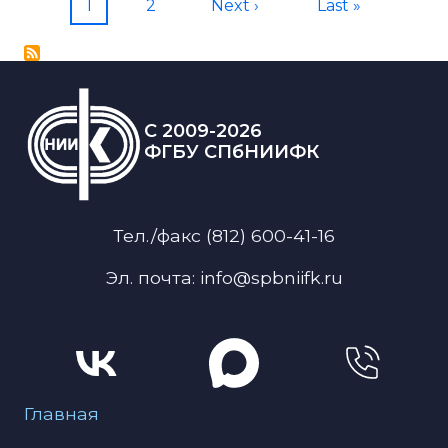
Current page
Page
Next page
Last page
1
2
Next ›
Last »
C 2009-2026
ФГБУ СПбНИИФК
Тел./факс (812) 600-41-16
Эл. почта: info@spbniifk.ru
Меню для подвала
Главная