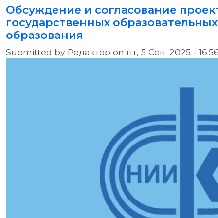
Обсуждение и согласование прое
государственных образовательных
образования
Submitted by
Редактор
on
пт, 5 Сен. 2025 - 16:5