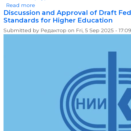
about Посещение Центра адаптивн
Read more
Discussion and Approval of Draft Fed
Standards for Higher Education
Submitted by
Редактор
on
Fri, 5 Sep 2025 - 17:0