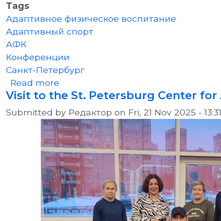
Tags
Адаптивное физическое воспитание
Адаптивный спорт
АФК
Конференции
Санкт-Петербург
about Всероссийский семинар «Ада
Read more
Visit to the St. Petersburg Center fo
Submitted by
Редактор
on
Fri, 21 Nov 2025 - 13:3