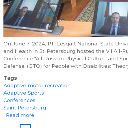
On June 7, 2024, P.F. Lesgaft National State Unive
and Health in St. Petersburg hosted the VII All-Ru
Conference "All-Russian Physical Culture and Sp
Defense' (GTO) for People with Disabilities: Theor
Tags
Adaptive motor recreation
Adaptive Sports
Conferences
Saint Petersburg
about VII All-Russian Scientific-Prac
Read more
Pagination