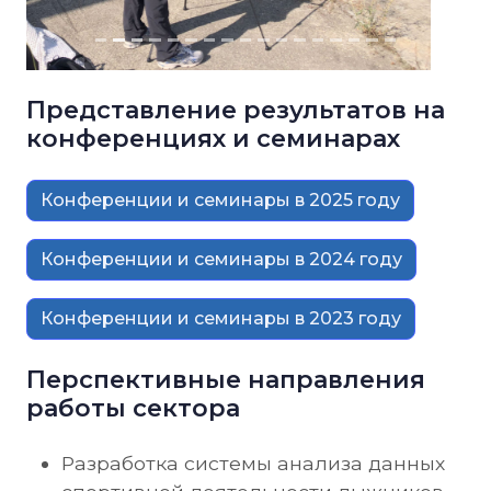
Конференции и семинары в 2024 году
Конференции и семинары в 2023 году
Перспективные направления
работы сектора
Разработка системы анализа данных
спортивной деятельности лыжников-
гонщиков высокого класса с
использованием нейросетей и
методов компьютерного зрения.
Исследование и научное обоснование
методики технической подготовки
женщин в прыжках на лыжах с
трамплина и лыжном двоеборье (до