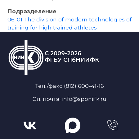
ФГБУ СПбНИИФК
Тел./факс (812) 600-41-16
Эл. почта: info@spbniifk.ru
Меню для подвала
Главная
Наука
О нас
Образование
Услуги