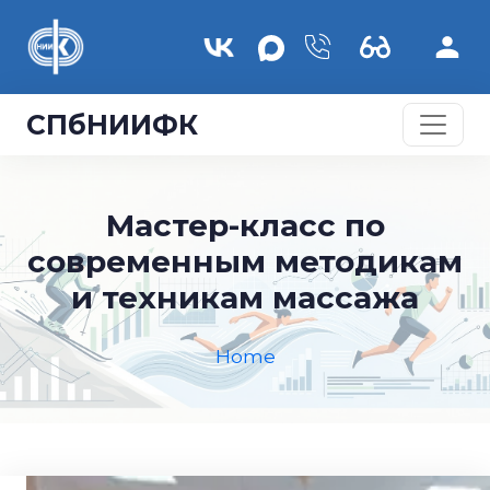
Skip to main content
СПбНИИФК
Мастер-класс по
современным методикам
и техникам массажа
Home