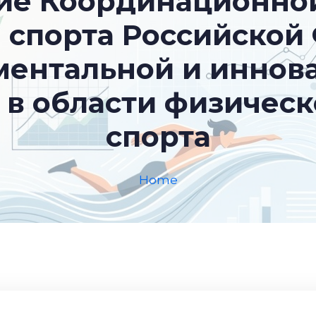
ие Координационно
 спорта Российской
ментальной и иннов
 в области физическ
спорта
Home