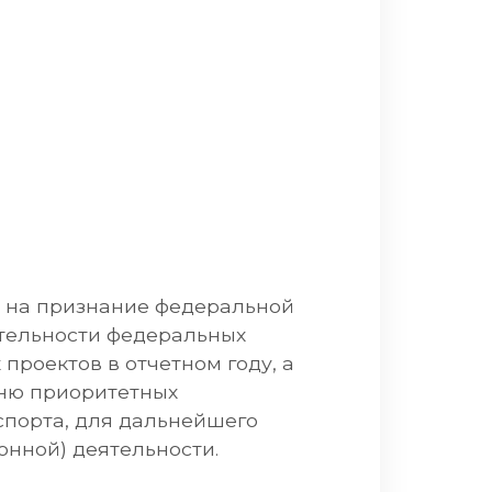
х на признание федеральной
ятельности федеральных
роектов в отчетном году, а
чню приоритетных
спорта, для дальнейшего
онной) деятельности.