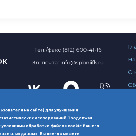
М
Гл
Тел./факс (812) 600-41-16
На
ФК
Эл. почта: info@spbniifk.ru
О 
Об
Ус
ьзователя на сайте) для улучшения
статистических исследований.
Продолжая
, г. Санкт-Петербург,
Почтовый адрес: Росси
с условиями обработки файлов cookie Вашего
ейный округ, ул.
вн.тер.г. муниципальн
ональных данных.
Вы всегда можете