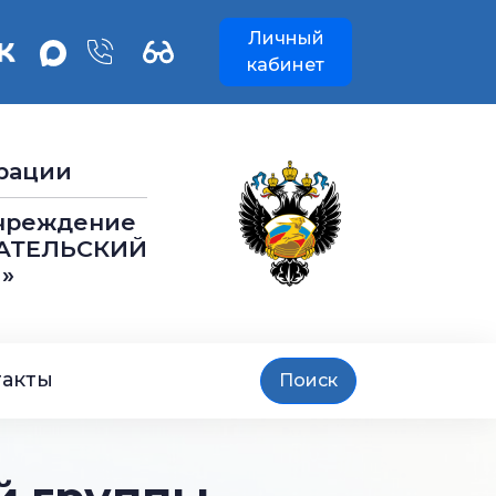
Личный
кабинет
рации
учреждение
АТЕЛЬСКИЙ
»
такты
Поиск