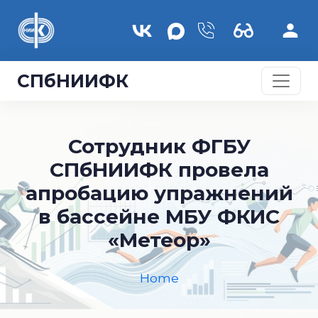
Skip to main content
СПбНИИФК
Сотрудник ФГБУ
СПбНИИФК провела
апробацию упражнений
в бассейне МБУ ФКИС
«Метеор»
Home