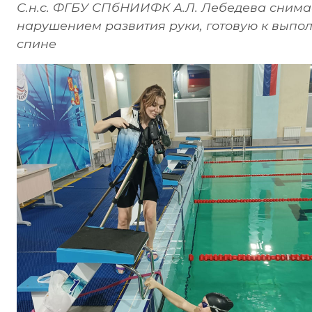
С.н.с. ФГБУ СПбНИИФК А.Л. Лебедева снимае
нарушением развития руки, готовую к вып
спине