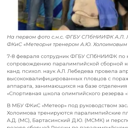
На первом фото с.н.с. ФГБУ СПбНИИФК А.Л.
ФКиС «Метеор»и тренером А.Ю. Холоимовым 
7-8 февраля сотрудник ФГБУ СПбНИИФК по 
сопровождению паралимпийской сборной к
канд. психол. наук А.Л. Лебедева провела 
высококвалифицированных пловцов с пора
аппарата, занимающихся на базе отделени
«Спортивная школа олимпийского резерва «М
В МБУ ФКиС «Метеор» под руководством зас
Холоимова тренируются паралимпийские пло
А.Д. (МС), Бартасинский Д.Ю. (МСМК) и пер
резерв сборной России по паралимпийском