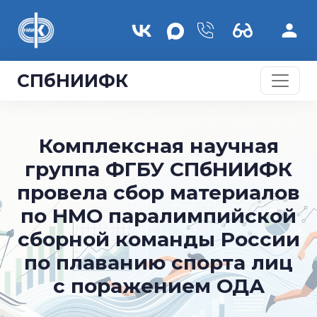
Skip to main content
СПбНИИФК
Комплексная научная
группа ФГБУ СПбНИИФК
провела сбор материалов
по НМО паралимпийской
сборной команды России
по плаванию спорта лиц
с поражением ОДА