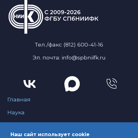
C 2009-2026
ФГБУ СПбНИИФК
Тел./факс (812) 600-41-16
Эл. почта: info@spbniifk.ru
Меню для подвала
Главная
Наука
О нас
Наш сайт использует cookie