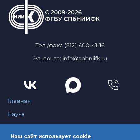
C 2009-2026
ФГБУ СПбНИИФК
Тел./факс (812) 600-41-16
Эл. почта: info@spbniifk.ru
Меню для подвала
Главная
Наука
О нас
Наш сайт использует cookie