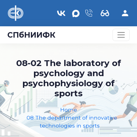
Skip to main content
СПбНИИФК
08-02 The laboratory of
psychology and
psychophysiology of
sports
Home
08 The department of innovative
technologies in sports