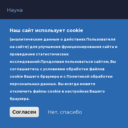
Наука
О нас
Наш сайт использует cookie
Образование
(аналитические данные о действиях Пользователя
Услуги
на сайте) для улучшения функционирования сайта и
проведения статистических
исследований.
Продолжая пользоваться сайтом, Вы
Юридический адрес: Россия 190000, г.
соглашаетесь с условиями обработки файлов
Санкт-Петербург, вн.тер.г. муниципальный
cookie Вашего браузера и с Политикой обработки
округ Литейный округ, ул. Чехова, д. 6,
персональных данных.
Вы всегда можете
литера А
отключить файлы cookie в настройках Вашего
браузера.
Почтовый адрес: Россия 190000, г. Санкт-
Петербург, вн.тер.г. муниципальный округ
Нет, спасибо
Согласен
Литейный округ, ул. Чехова, д. 4, литера А